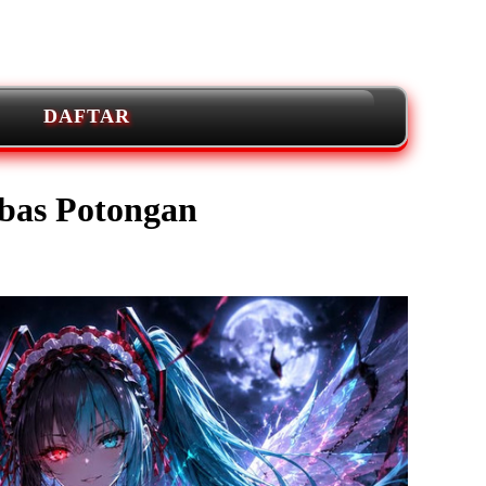
DAFTAR
ebas Potongan