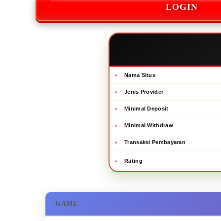
LOGIN
Nama Situs
Jenis Provider
Minimal Deposit
Minimal Withdraw
Transaksi Pembayaran
Rating
GAME