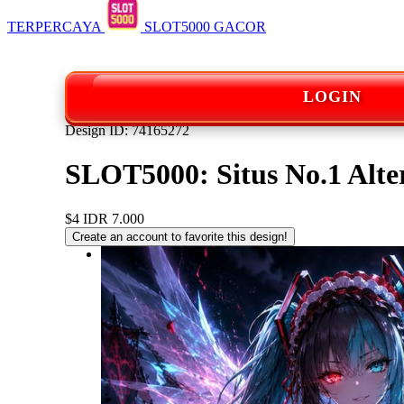
TERPERCAYA
SLOT5000 GACOR
LOGIN
Design ID: 74165272
SLOT5000: Situs No.1 Alte
$4
IDR 7.000
Create an account to favorite this design!